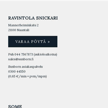
RAVINTOLA SNICKARI
Mannerheiminkatu 2
21100 Naantali
VARAA PÖYTÄ »
Puh 044 7567873
(aukioloaikoina)
sales@sunborn.fi
Sunborn asiakaspalvelu
0300 44550
(0,65 €/min + pvm/mpm)
SOME