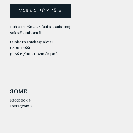
VARAA PÖYTÄ »
Puh 044 7567873
(aukioloaikoina)
sales@sunborn.fi
Sunborn asiakaspalvelu
0300 44550
(0,65 €/min + pvm/mpm)
SOME
Facebook »
Instagram »