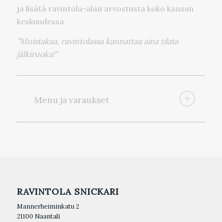
ja lisätä ravintola-alan arvostusta koko kansan
keskuudessa.
”Muistakaa, ravintolassa kannattaa aina tilata
jälkiruoka!”
Menu ja varaukset
RAVINTOLA SNICKARI
Mannerheiminkatu 2
21100 Naantali