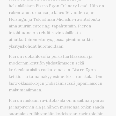
helsinkiläisen Bistro Egon Culinary Lead. Hän on
rakentanut uraansa jo lähes 16 vuoden ajan
Helsingin ja Tukholman Michelin-ravintoloista
aina suuriin catering-tapahtumiin. Pieron
intohimona on tehdä ravintolaillasta
ainutlaatuinen elämys, jossa pienimmätkin
yksityiskohdat huomioidaan.
Pieron ruokafilosofia perustuu klassisen ja
modernin keittiön yhdistämiseen sekä
korkealaatuisiin raaka-aineisiin. Bistro Egon
keittiössä tämä näkyy esimerkiksi ranskalaisten
bistroklassikkojen yhdistämisessä japanilaiseen
makumaailmaan.
Pieron mukaan ravintola-ala on maailman paras
ja inspiroivin ala ja hänen missionsa onkin saada
suomalaiset lähtemään kodeistaan ravintoloihin